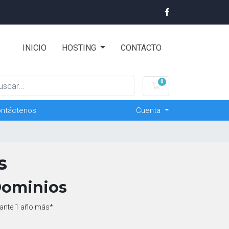
INICIO
HOSTING
CONTACTO
0
Carro de Pedidos
ntáctenos
Cuenta
s
Dominios
rante 1 año más*