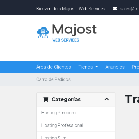
Bienvenido a Majost - Web Services
sales@ma
Área de Clientes
Tienda
Anuncios
Pre
Carro de Pedidos
Tr
Categorías
Hosting Premium
Hosting Professional
Hosting Slim